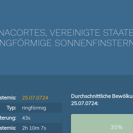
NACORTES, VEREINIGTE STAAT
NGFÖRMIGE SONNENFINSTERNIS
Durchschnittliche Bewölk
ternis:
25.07.0724
25.07.0724:
Typ:
ringförmig
terung:
43s
35%
ternis:
2h 10m 7s