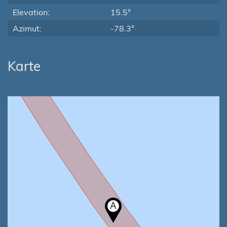
Elevation:
15.5°
Azimut:
-78.3°
Karte