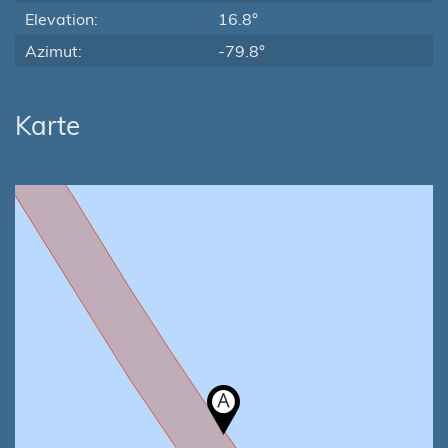
Elevation:
16.8°
Azimut:
-79.8°
Karte