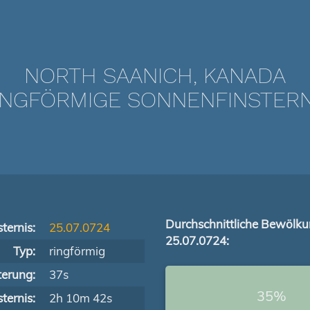
NORTH SAANICH, KANADA
NGFÖRMIGE SONNENFINSTERNIS
Durchschnittliche Bewölk
ternis:
25.07.0724
25.07.0724:
Typ:
ringförmig
terung:
37s
35%
ternis:
2h 10m 42s