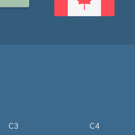
C3
C4