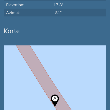
Elevation:
17.8°
Azimut:
-81°
Karte