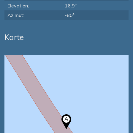
Elevation:
16.9°
Azimut:
-80°
Karte