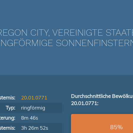
EGON CITY, VEREINIGTE STAA
NGFÖRMIGE SONNENFINSTERNIS
Durchschnittliche Bewölk
ternis:
20.01.0771
20.01.0771:
Typ:
ringförmig
terung:
8m 46s
85%
ternis:
3h 26m 52s