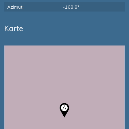
Azimut:
-168.8°
Karte