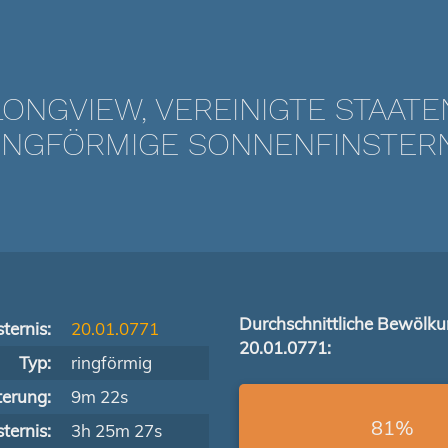
LONGVIEW, VEREINIGTE STAATE
NGFÖRMIGE SONNENFINSTERNIS
Durchschnittliche Bewölk
ternis:
20.01.0771
20.01.0771:
Typ:
ringförmig
terung:
9m 22s
81%
ternis:
3h 25m 27s