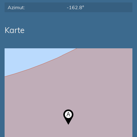
Azimut:
-162.8°
Karte