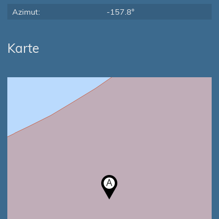
Azimut:
-157.8°
Karte