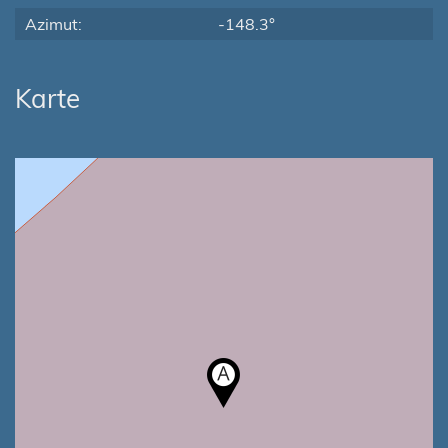
Azimut:
-148.3°
Karte