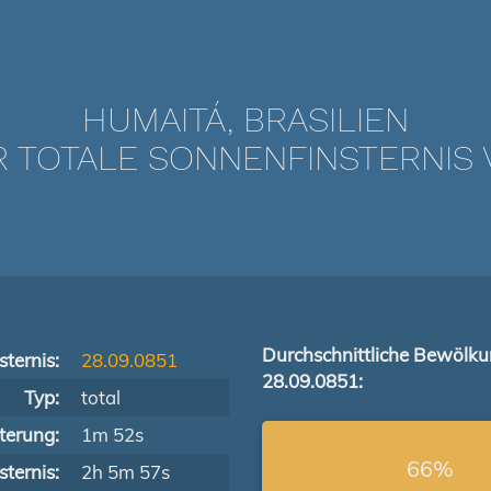
HUMAITÁ, BRASILIEN
TOTALE SONNENFINSTERNIS V
Durchschnittliche Bewölk
ternis:
28.09.0851
28.09.0851:
Typ:
total
terung:
1m 52s
66%
ternis:
2h 5m 57s