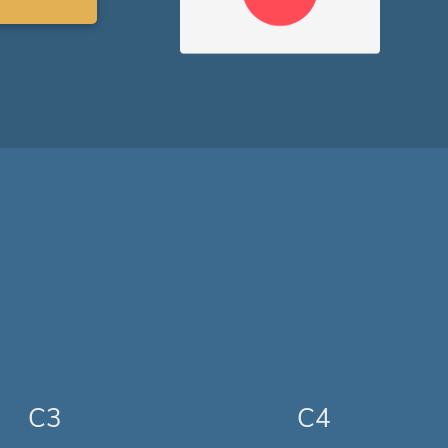
C3
C4