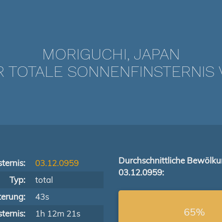
MORIGUCHI, JAPAN
TOTALE SONNENFINSTERNIS V
Durchschnittliche Bewölk
ternis:
03.12.0959
03.12.0959:
Typ:
total
terung:
43s
65%
ternis:
1h 12m 21s