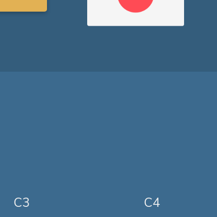
C3
C4