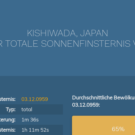
KISHIWADA, JAPAN
TOTALE SONNENFINSTERNIS V
Durchschnittliche Bewölk
ternis:
03.12.0959
03.12.0959:
Typ:
total
terung:
1m 36s
65%
ternis:
1h 11m 52s