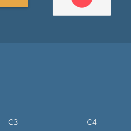
C3
C4