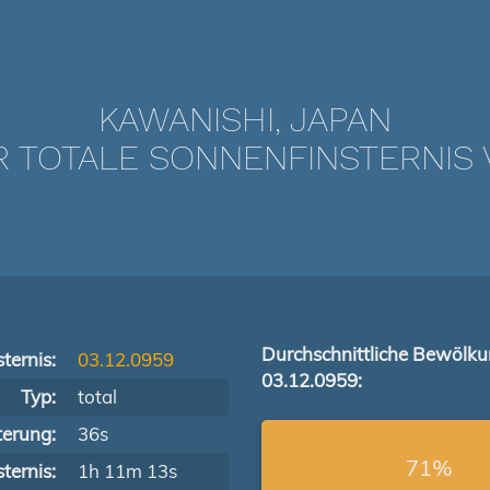
KAWANISHI, JAPAN
TOTALE SONNENFINSTERNIS V
Durchschnittliche Bewölk
ternis:
03.12.0959
03.12.0959:
Typ:
total
terung:
36s
71%
ternis:
1h 11m 13s