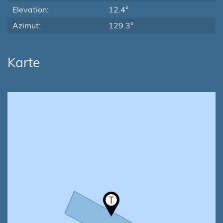
Elevation:
12.4°
Azimut:
129.3°
Karte