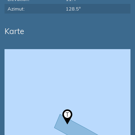
Azimut:
128.5°
Karte