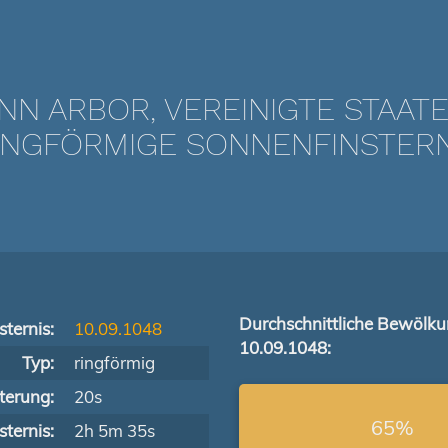
NN ARBOR, VEREINIGTE STAAT
NGFÖRMIGE SONNENFINSTERNIS
Durchschnittliche Bewölk
ternis:
10.09.1048
10.09.1048:
Typ:
ringförmig
terung:
20s
65%
ternis:
2h 5m 35s