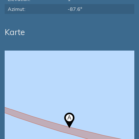
Azimut:
-87.6°
Karte