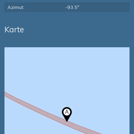
Azimut:
-93.5°
Karte