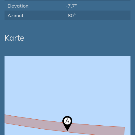
Elevation:
-7.7°
Azimut:
-80°
Karte