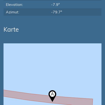
Elevation:
-7.9°
Azimut:
-79.7°
Karte