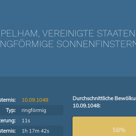
PELHAM, VEREINIGTE STAATEN
NGFÖRMIGE SONNENFINSTERNIS
Durchschnittliche Bewölk
ternis:
10.09.1048
10.09.1048:
Typ:
ringförmig
terung:
11s
58%
ternis:
1h 17m 42s