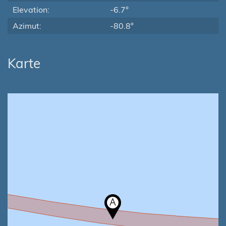
Elevation:
-6.7°
Azimut:
-80.8°
Karte