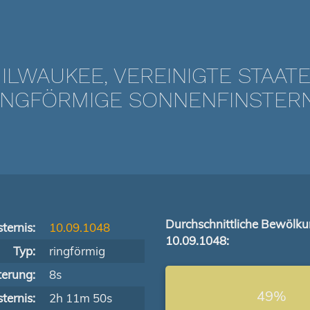
ILWAUKEE, VEREINIGTE STAAT
NGFÖRMIGE SONNENFINSTERNIS
Durchschnittliche Bewölk
ternis:
10.09.1048
10.09.1048:
Typ:
ringförmig
terung:
8s
49%
ternis:
2h 11m 50s