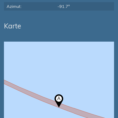
Azimut:
-91.7°
Karte