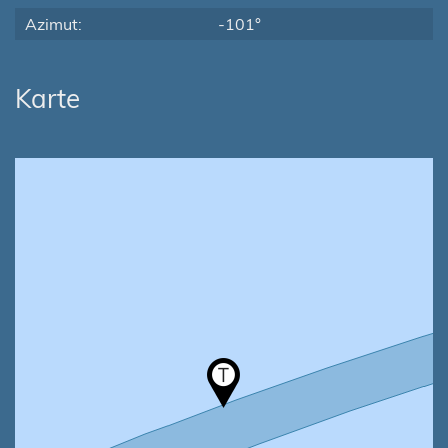
Azimut:
-101°
Karte