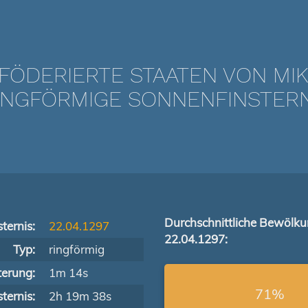
 FÖDERIERTE STAATEN VON MI
NGFÖRMIGE SONNENFINSTERNIS
Durchschnittliche Bewölk
ternis:
22.04.1297
22.04.1297:
Typ:
ringförmig
terung:
1m 14s
71%
ternis:
2h 19m 38s