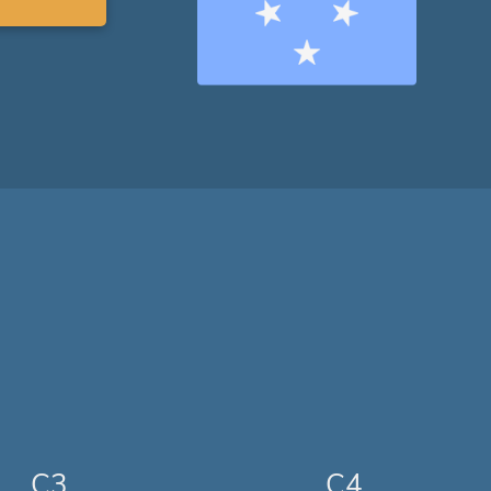
C3
C4