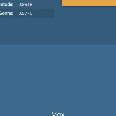
itude:
0.9818
Sonne:
0.9775
Max