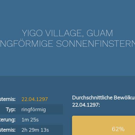
YIGO VILLAGE, GUAM
NGFÖRMIGE SONNENFINSTERNIS
Durchschnittliche Bewölk
ternis:
22.04.1297
22.04.1297:
Typ:
ringförmig
terung:
1m 25s
62%
ternis:
2h 29m 13s