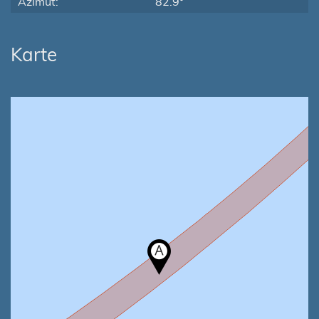
Azimut:
82.9°
Karte