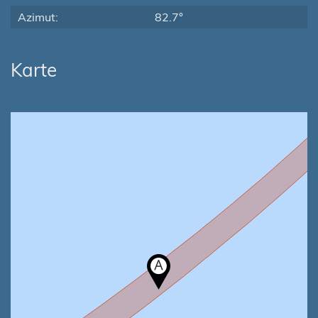
Azimut:
82.7°
Karte