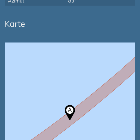
Azimut:
83°
Karte