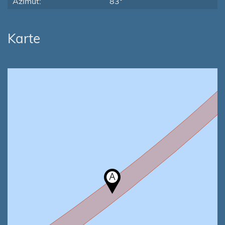
Azimut:
83°
Karte