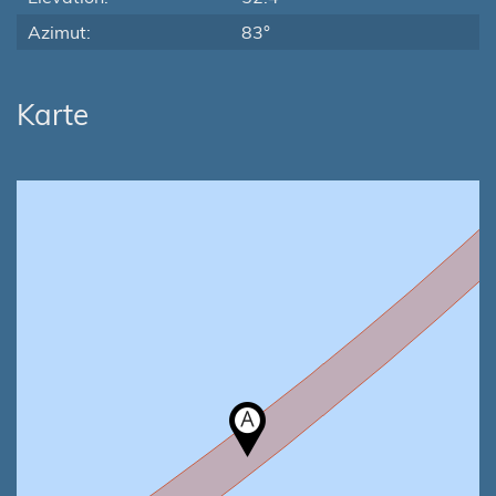
Azimut:
83°
Karte