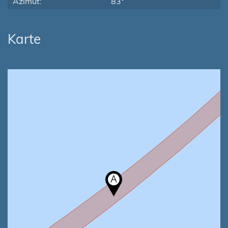
Azimut:
83°
Karte