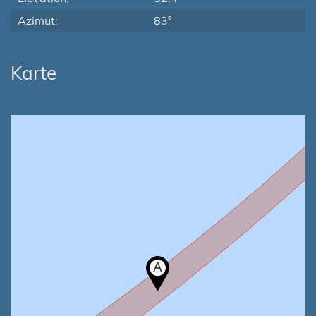
Azimut:
83°
Karte