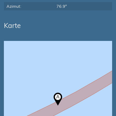
Azimut:
76.9°
Karte