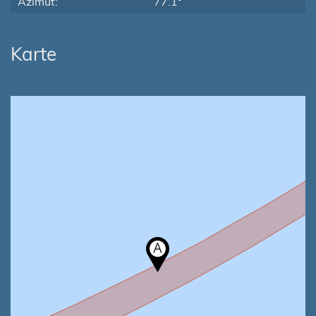
Azimut:
77.1°
Karte