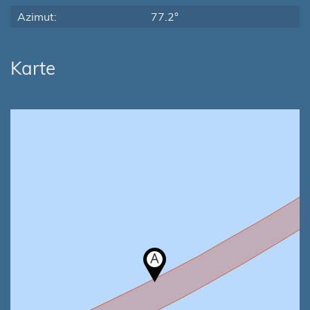
Azimut:
77.2°
Karte