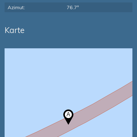
Azimut:
76.7°
Karte