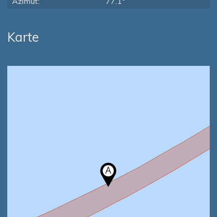
Azimut:
77.1°
Karte