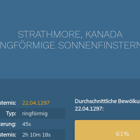
STRATHMORE, KANADA
NGFÖRMIGE SONNENFINSTERNIS
Durchschnittliche Bewölk
ternis:
22.04.1297
22.04.1297:
Typ:
ringförmig
terung:
45s
61%
ternis:
2h 10m 18s