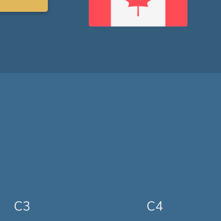
C3
C4