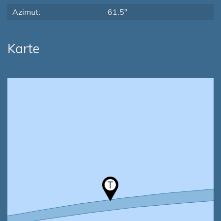
Azimut:
61.5°
Karte