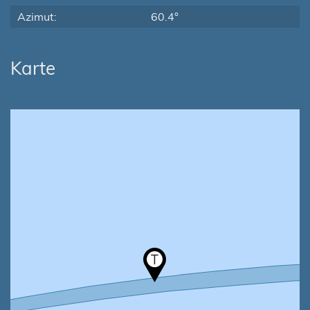
Azimut:
60.4°
Karte