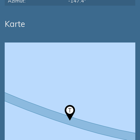
Azimut:
-147.4°
Karte