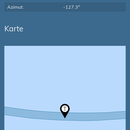
Azimut:
-127.3°
Karte