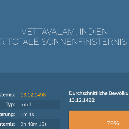
VETTAVALAM, INDIEN
 TOTALE SONNENFINSTERNIS VO
Durchschnittliche Bewölk
ternis:
13.12.1498
13.12.1498:
Typ:
total
terung:
1m 1s
79%
ternis:
2h 48m 18s