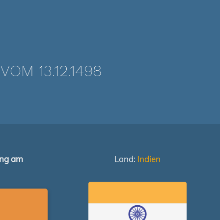
M 13.12.1498
ung am
Land:
Indien