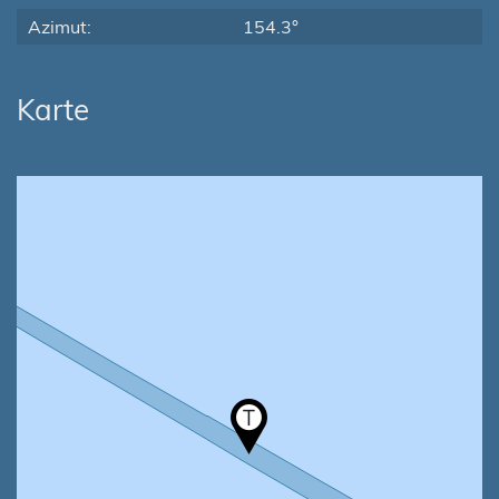
Azimut:
154.3°
Karte