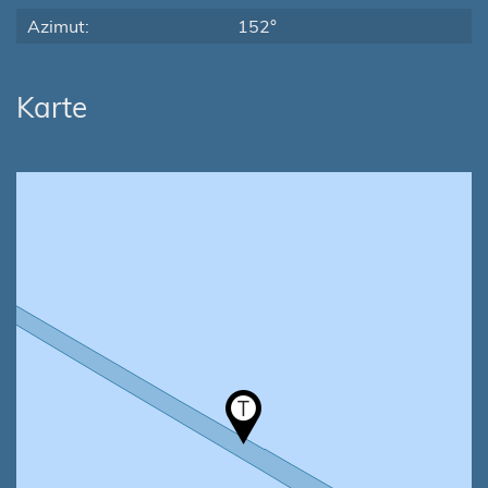
Azimut:
152°
Karte